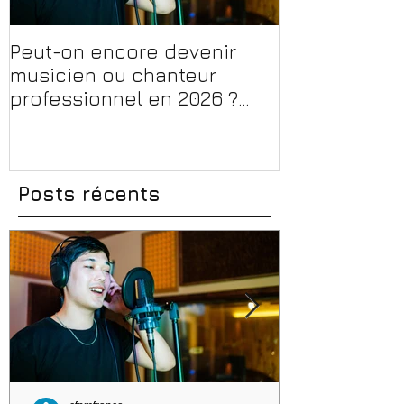
Peut-on encore devenir
Financer sa 
musicien ou chanteur
musique, son
professionnel en 2026 ?
en 2026 : CPF
Conseils, méthodes et
et aides rég
erreurs à éviter
Posts récents