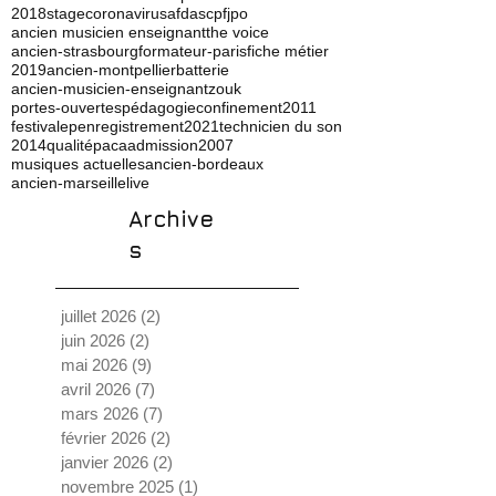
2018
stage
coronavirus
afdas
cpf
jpo
ancien musicien enseignant
the voice
ancien-strasbourg
formateur-paris
fiche métier
2019
ancien-montpellier
batterie
ancien-musicien-enseignant
zouk
portes-ouvertes
pédagogie
confinement
2011
festival
ep
enregistrement
2021
technicien du son
2014
qualité
paca
admission
2007
musiques actuelles
ancien-bordeaux
ancien-marseille
live
Archive
s
juillet 2026
(2)
2 posts
juin 2026
(2)
2 posts
mai 2026
(9)
9 posts
avril 2026
(7)
7 posts
mars 2026
(7)
7 posts
février 2026
(2)
2 posts
janvier 2026
(2)
2 posts
novembre 2025
(1)
1 post