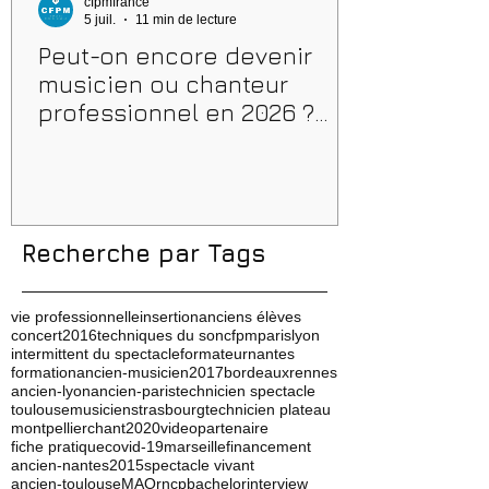
cfpmfrance
5 juil.
11 min de lecture
Peut-on encore devenir
musicien ou chanteur
professionnel en 2026 ?
Conseils, méthodes et
erreurs à éviter
Recherche par Tags
vie professionnelle
insertion
anciens élèves
concert
2016
techniques du son
cfpm
paris
lyon
intermittent du spectacle
formateur
nantes
formation
ancien-musicien
2017
bordeaux
rennes
ancien-lyon
ancien-paris
technicien spectacle
toulouse
musicien
strasbourg
technicien plateau
montpellier
chant
2020
video
partenaire
fiche pratique
covid-19
marseille
financement
ancien-nantes
2015
spectacle vivant
ancien-toulouse
MAO
rncp
bachelor
interview