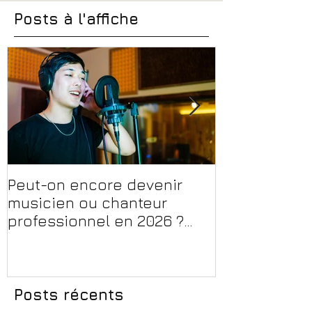
Posts à l'affiche
Peut-on encore devenir
Financer sa 
musicien ou chanteur
musique, son
professionnel en 2026 ?
en 2026 : CPF
Conseils, méthodes et
et aides rég
erreurs à éviter
Posts récents