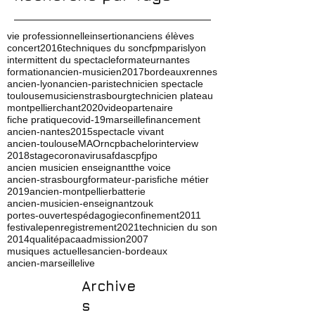
vie professionnelle
insertion
anciens élèves
concert
2016
techniques du son
cfpm
paris
lyon
intermittent du spectacle
formateur
nantes
formation
ancien-musicien
2017
bordeaux
rennes
ancien-lyon
ancien-paris
technicien spectacle
toulouse
musicien
strasbourg
technicien plateau
montpellier
chant
2020
video
partenaire
fiche pratique
covid-19
marseille
financement
ancien-nantes
2015
spectacle vivant
ancien-toulouse
MAO
rncp
bachelor
interview
2018
stage
coronavirus
afdas
cpf
jpo
ancien musicien enseignant
the voice
ancien-strasbourg
formateur-paris
fiche métier
2019
ancien-montpellier
batterie
ancien-musicien-enseignant
zouk
portes-ouvertes
pédagogie
confinement
2011
festival
ep
enregistrement
2021
technicien du son
2014
qualité
paca
admission
2007
musiques actuelles
ancien-bordeaux
ancien-marseille
live
Archive
s