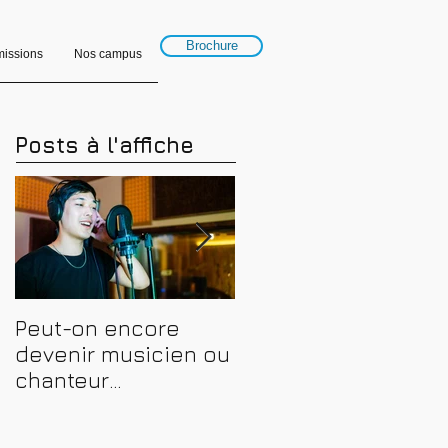
Brochure
issions
Nos campus
Posts à l'affiche
Peut-on encore
Financer sa
devenir musicien ou
formation en
chanteur
musique, son et
professionnel en
spectacle en 2026 :
2026 ? Conseils,
CPF, France Travail e