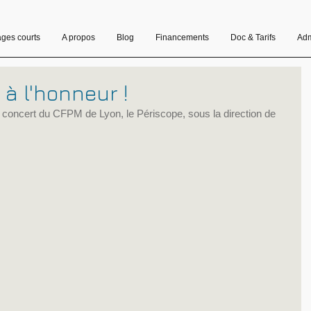
ages courts
A propos
Blog
Financements
Doc & Tarifs
Adm
à l'honneur !
e concert du CFPM de Lyon, le Périscope, sous la direction de 