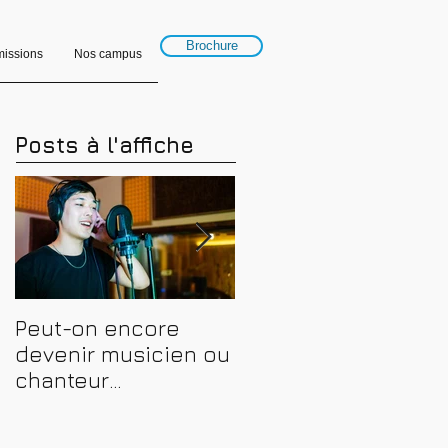
Brochure
issions
Nos campus
Posts à l'affiche
Peut-on encore
Financer sa
devenir musicien ou
formation en
chanteur
musique, son et
professionnel en
spectacle en 2026 :
2026 ? Conseils,
CPF, France Travail e