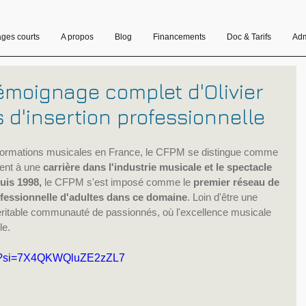
ages courts
A propos
Blog
Financements
Doc & Tarifs
Adm
émoignage complet d'Olivier
 d'insertion professionnelle
formations musicales en France, le CFPM se distingue comme 
ent à une 
carrière dans l'industrie musicale et le spectacle 
uis 1998, 
le CFPM s'est imposé comme le
 premier réseau de 
ofessionnelle d'adultes dans ce domaine
. Loin d'être une 
ritable communauté de passionnés, où l'excellence musicale 
le.
9A?si=7X4QKWQluZE2zZL7