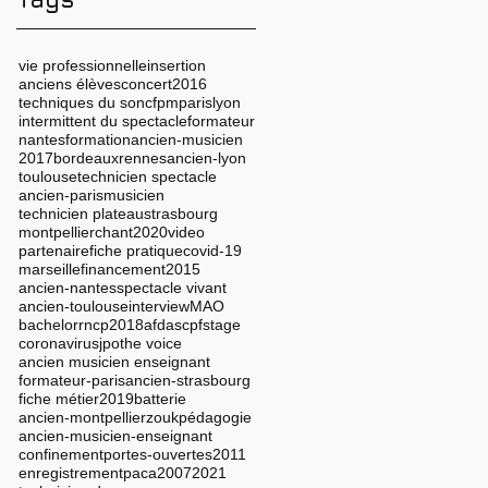
vie professionnelle
insertion
anciens élèves
concert
2016
techniques du son
cfpm
paris
lyon
intermittent du spectacle
formateur
nantes
formation
ancien-musicien
2017
bordeaux
rennes
ancien-lyon
toulouse
technicien spectacle
ancien-paris
musicien
technicien plateau
strasbourg
montpellier
chant
2020
video
partenaire
fiche pratique
covid-19
marseille
financement
2015
ancien-nantes
spectacle vivant
ancien-toulouse
interview
MAO
bachelor
rncp
2018
afdas
cpf
stage
coronavirus
jpo
the voice
ancien musicien enseignant
formateur-paris
ancien-strasbourg
fiche métier
2019
batterie
ancien-montpellier
zouk
pédagogie
ancien-musicien-enseignant
confinement
portes-ouvertes
2011
enregistrement
paca
2007
2021