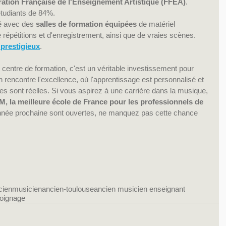
ation Française de l'Enseignement Artistique (FFEA)
.
étudiants de 84%.
é avec des 
salles de formation équipées
 de matériel 
 répétitions et d'enregistrement, ainsi que de vraies scènes.
 prestigieux
.
entre de formation, c'est un véritable investissement pour 
on rencontre l'excellence, où l'apprentissage est personnalisé et 
es sont réelles. Si vous aspirez à une carrière dans la musique, 
M, la meilleure école de France pour les professionnels de 
'année prochaine sont ouvertes, ne manquez pas cette chance 
cien
musicien
ancien-toulouse
ancien musicien enseignant
oignage