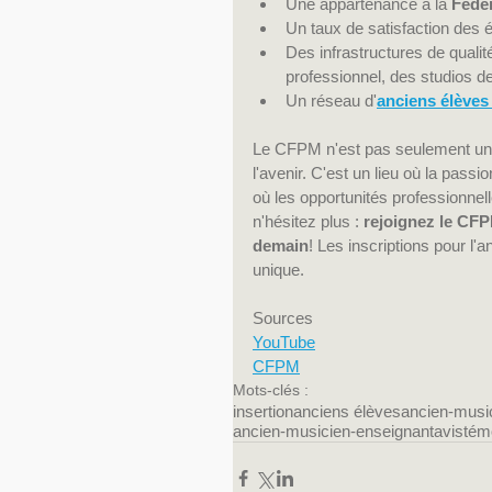
Une appartenance à la 
Fédér
Un taux de satisfaction des 
Des infrastructures de qualit
professionnel, des studios de
Un réseau d'
anciens élèves
Le CFPM n'est pas seulement un c
l'avenir. C'est un lieu où la passi
où les opportunités professionnell
n'hésitez plus : 
rejoignez le CFP
demain
! Les inscriptions pour l
unique.
Sources
YouTube
CFPM
Mots-clés :
insertion
anciens élèves
ancien-musi
ancien-musicien-enseignant
avis
tém