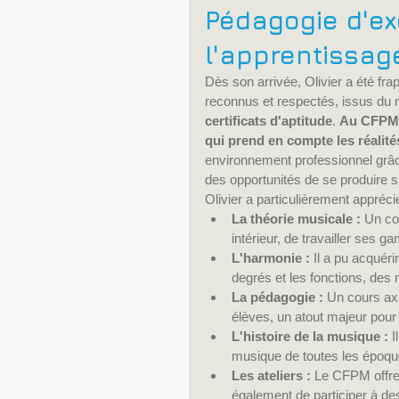
Pédagogie d'ex
l'apprentissag
Dès son arrivée, Olivier a été fr
reconnus et respectés, issus du 
certificats d'aptitude
. 
Au CFPM, 
qui prend en compte les réalit
environnement professionnel grâce
des opportunités de se produire 
Olivier a particulièrement apprécié
La théorie musicale :
 Un co
intérieur, de travailler ses
L'harmonie :
 Il a pu acquér
degrés et les fonctions, des 
La pédagogie :
 Un cours ax
élèves, un atout majeur pour
L'histoire de la musique :
 
musique de toutes les époqu
Les ateliers :
 Le CFPM offre 
également de participer à des