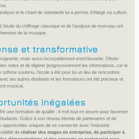
hme.
'analyse et le chant de standards lui a permis d'élargir sa culture 
 L'étude du chiffrage classique et de l'analyse de morceau ont 
réhension de la musique.
ense et transformative
xigeante, mais aussi incroyablement enrichissante. Olivier 
des notes et de digérer progressivement les informations, car le 
rythme soutenu, l'école a été pour lui un lieu de rencontres 
avec les autres étudiants et les formateurs ont été précieux et 
ent musical.
rtunités inégalées
r une formation de qualité ; il met tout en œuvre pour favoriser 
s étudiants. Grâce à son réseau étendu de partenaires et de 
 opportunités uniques de se connecter avec l'industrie 
ibilité de 
réaliser des stages en entreprise, de participer à 
 des démonstrations et des concerts en partenariat avec 