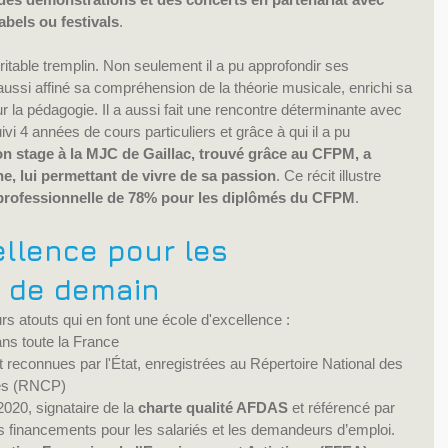
labels ou festivals
.
ritable tremplin. Non seulement il a pu approfondir ses 
ussi affiné sa compréhension de la théorie musicale, enrichi sa 
ur la pédagogie. Il a aussi fait une rencontre déterminante avec 
i 4 années de cours particuliers et grâce à qui il a pu 
on stage à la MJC de Gaillac, trouvé grâce au CFPM, a 
, lui permettant de vivre de sa passion
. Ce récit illustre 
 professionnelle de 78% pour les diplômés du CFPM
.
ellence pour les 
s de demain
s atouts qui en font une école d'excellence :
ans toute la France
t reconnues par l'État, enregistrées au Répertoire National des 
les (RNCP)
2020, signataire de la 
charte qualité AFDAS
 et référencé par 
inancements pour les salariés et les demandeurs d’emploi.