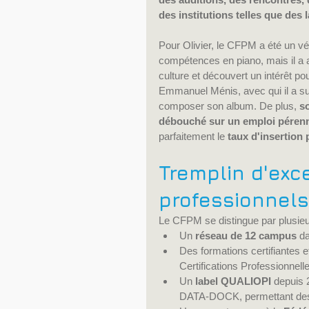
des institutions telles que des 
Pour Olivier, le CFPM a été un vé
compétences en piano, mais il a a
culture et découvert un intérêt po
Emmanuel Ménis, avec qui il a suiv
composer son album. De plus, 
s
débouché sur un emploi pérenne
parfaitement le 
taux d'insertion
Tremplin d'exc
professionnel
Le CFPM se distingue par plusieur
Un
 réseau de 12 campus
 d
Des formations certifiantes e
Certifications Professionnel
Un 
label QUALIOPI
 depuis 
DATA-DOCK, permettant des f