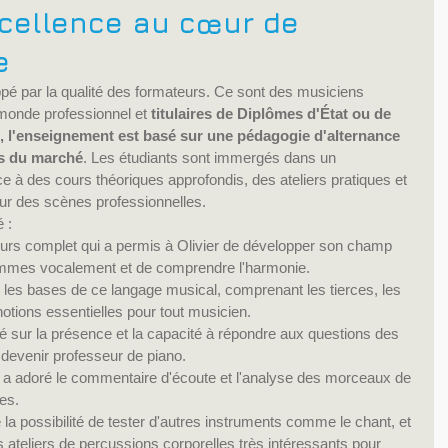
cellence au cœur de 
e
appé par la qualité des formateurs. Ce sont des musiciens 
monde professionnel et 
titulaires de Diplômes d'État ou de 
l'enseignement est basé sur une pédagogie d'alternance 
és du marché
. Les étudiants sont immergés dans un 
 à des cours théoriques approfondis, des ateliers pratiques et 
sur des scènes professionnelles.
 :
urs complet qui a permis à Olivier de développer son champ 
 gammes vocalement et de comprendre l'harmonie.
ir les bases de ce langage musical, comprenant les tierces, les 
notions essentielles pour tout musicien.
é sur la présence et la capacité à répondre aux questions des 
 devenir professeur de piano.
Il a adoré le commentaire d'écoute et l'analyse des morceaux de 
es.
la possibilité de tester d'autres instruments comme le chant, et 
 ateliers de percussions corporelles très intéressants pour 