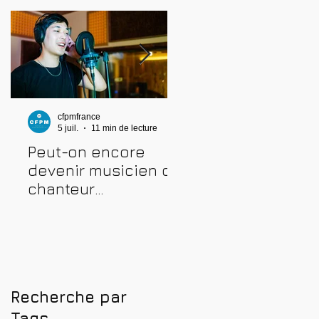
cfpmfrance
cfpmfrance
5 juil.
11 min de lecture
4 juil.
10 min de lecture
Peut-on encore
Comment prépare
devenir musicien ou
une audition
chanteur
musicale : métho
professionnel en
complète pour
2026 ? Conseils,
réussir
méthodes et erreurs
à éviter
Recherche par
Tags