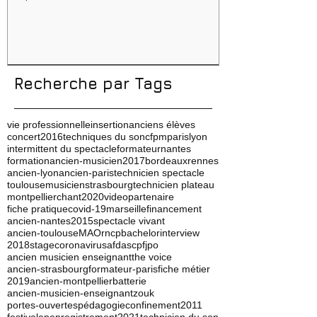
Conseils, méthodes et
erreurs à éviter
Recherche par Tags
vie professionnelle
insertion
anciens élèves
concert
2016
techniques du son
cfpm
paris
lyon
intermittent du spectacle
formateur
nantes
formation
ancien-musicien
2017
bordeaux
rennes
ancien-lyon
ancien-paris
technicien spectacle
toulouse
musicien
strasbourg
technicien plateau
montpellier
chant
2020
video
partenaire
fiche pratique
covid-19
marseille
financement
ancien-nantes
2015
spectacle vivant
ancien-toulouse
MAO
rncp
bachelor
interview
2018
stage
coronavirus
afdas
cpf
jpo
ancien musicien enseignant
the voice
ancien-strasbourg
formateur-paris
fiche métier
2019
ancien-montpellier
batterie
ancien-musicien-enseignant
zouk
portes-ouvertes
pédagogie
confinement
2011
festival
ep
enregistrement
2021
technicien du son