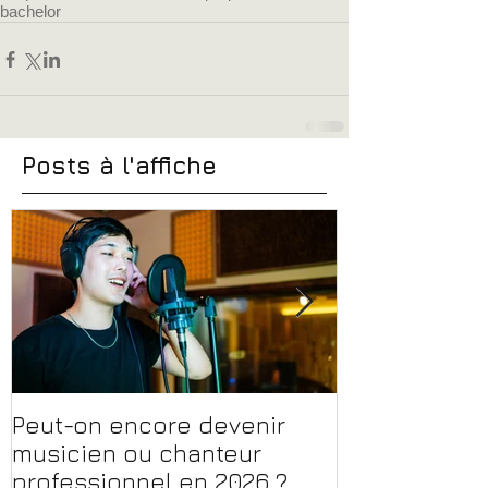
bachelor
Posts à l'affiche
Peut-on encore devenir
Financer sa 
musicien ou chanteur
musique, son
professionnel en 2026 ?
en 2026 : CPF