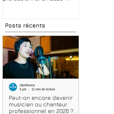
Conseils, méthodes et
et aides rég
erreurs à éviter
Posts récents
cfpmfrance
5 juil.
11 min de lecture
Peut-on encore devenir
musicien ou chanteur
professionnel en 2026 ?