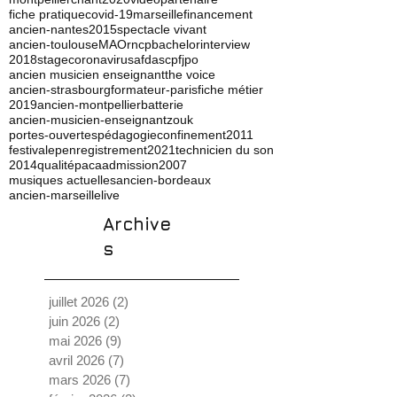
fiche pratique
covid-19
marseille
financement
ancien-nantes
2015
spectacle vivant
ancien-toulouse
MAO
rncp
bachelor
interview
2018
stage
coronavirus
afdas
cpf
jpo
ancien musicien enseignant
the voice
ancien-strasbourg
formateur-paris
fiche métier
2019
ancien-montpellier
batterie
ancien-musicien-enseignant
zouk
portes-ouvertes
pédagogie
confinement
2011
festival
ep
enregistrement
2021
technicien du son
2014
qualité
paca
admission
2007
musiques actuelles
ancien-bordeaux
ancien-marseille
live
Archive
s
juillet 2026
(2)
2 posts
juin 2026
(2)
2 posts
mai 2026
(9)
9 posts
avril 2026
(7)
7 posts
mars 2026
(7)
7 posts