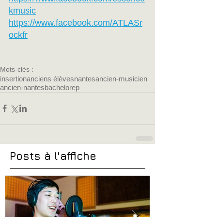
kmusic
https://www.facebook.com/ATLASr
ockfr
Mots-clés :
insertion
anciens élèves
nantes
ancien-musicien
ancien-nantes
bachelor
ep
Posts à l'affiche