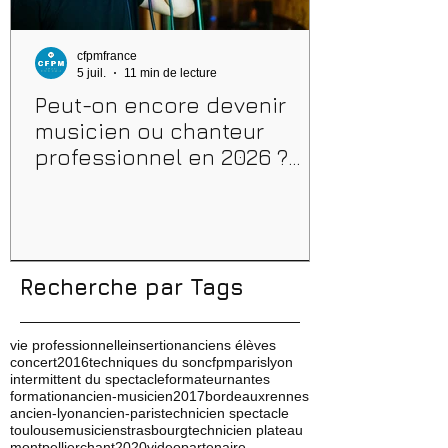
cfpmfrance
5 juil.
11 min de lecture
Peut-on encore devenir
musicien ou chanteur
professionnel en 2026 ?
Conseils, méthodes et
erreurs à éviter
Recherche par Tags
vie professionnelle
insertion
anciens élèves
concert
2016
techniques du son
cfpm
paris
lyon
intermittent du spectacle
formateur
nantes
formation
ancien-musicien
2017
bordeaux
rennes
ancien-lyon
ancien-paris
technicien spectacle
toulouse
musicien
strasbourg
technicien plateau
montpellier
chant
2020
video
partenaire