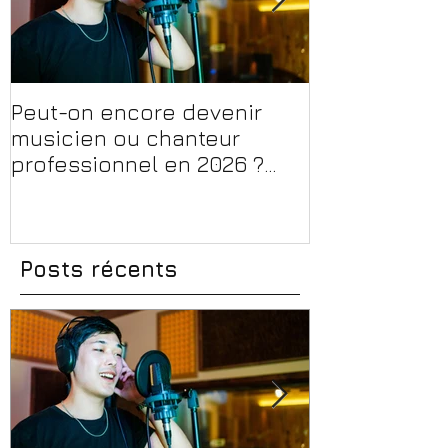
Peut-on encore devenir
Financer sa 
musicien ou chanteur
musique, son
professionnel en 2026 ?
en 2026 : CPF
Conseils, méthodes et
et aides rég
erreurs à éviter
Posts récents