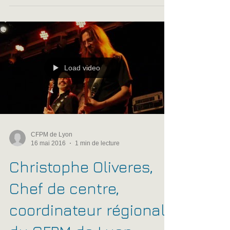
CFPM de Montpellier
16 mai 2016
1 min de lecture
ANCIEN CFPM - Groupe
métal prog : XEROD
Anciens élèves du CFPM de Montpellier,
retrouvez ALEXIS, SANDRO et AUDREY du
groupe métal prog : XEROD
Load video