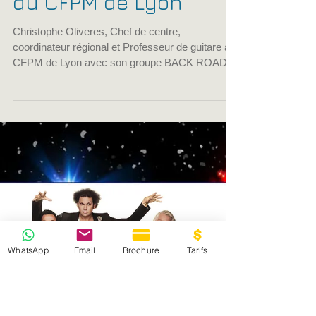
CFPM de Lyon
16 mai 2016
1 min de lecture
Christophe Oliveres,
Chef de centre,
coordinateur régional
du CFPM de Lyon
Christophe Oliveres, Chef de centre,
coordinateur régional et Professeur de guitare au
CFPM de Lyon avec son groupe BACK ROADS.
WhatsApp
Email
Brochure
Tarifs