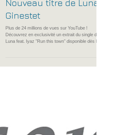
Ancien CFPM -
Nouveau titre de Luna
Ginestet
Plus de 24 millions de vues sur YouTube !
Découvrez en exclusivité un extrait du single de
Luna feat. Iyaz "Run this town" disponible dès le
mois d'avril en digital sur toutes les plateformes :
http://bit.ly/LunaRunThisTown A télécharger
absolument ! A tout juste 18 ans, la Lot-et-
Garonnaise, qui avait participé à la saison 5 de
"The Voice", restera aux États-Unis pendant trois
mois, le temps du tournage de l’émission de télé-
réalité. Une émission dans laquelle les candida