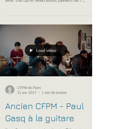
11 mai au Bar Hic et le 15 juin au Ty Anna Tavarn
avec Old Up et Need Boost (ateliers de l'...
Load video
CFPM de Paris
21 avr. 2017
1 min de lecture
Ancien CFPM - Paul
Gasq à la guitare