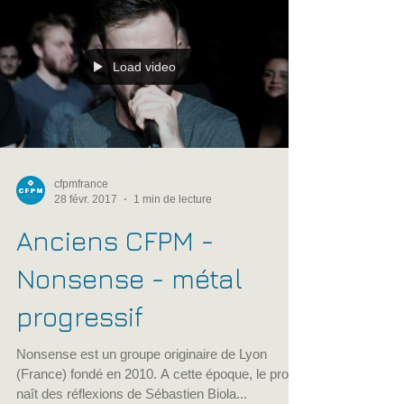
Concert des étudiants du CFPM de Rennes ainsi
que des ateliers Need Boost et Old Up de
l'Association du Bourg L'évêque. Un grand merci
au...
Load video
cfpmfrance
28 févr. 2017
1 min de lecture
Anciens CFPM -