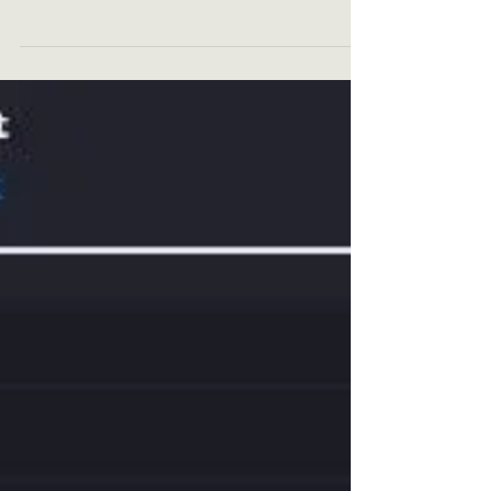
Nonsense - métal
progressif
Nonsense est un groupe originaire de Lyon
(France) fondé en 2010. A cette époque, le projet
naît des réflexions de Sébastien Biola...