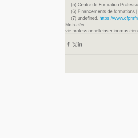
(5) Centre de Formation Professi
(6) Financements de formation
(7) undefined. 
https://www.cfpmf
Mots-clés :
vie professionnelle
insertion
musicien