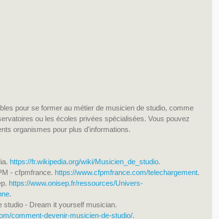
sibles pour se former au métier de musicien de studio, comme 
servatoires ou les écoles privées spécialisées. Vous pouvez 
rents organismes pour plus d'informations.
ia. 
https://fr.wikipedia.org/wiki/Musicien_de_studio
.
FPM - cfpmfrance. 
https://www.cfpmfrance.com/telechargement
.
p. 
https://www.onisep.fr/ressources/Univers-
nne
.
studio - Dream it yourself musician. 
.com/comment-devenir-musicien-de-studio/
.