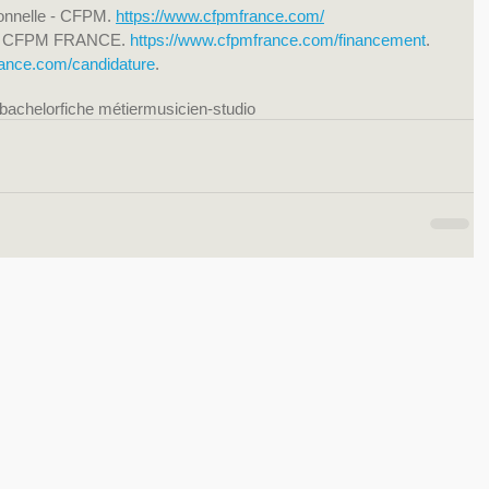
onnelle - CFPM. 
https://www.cfpmfrance.com/
s | CFPM FRANCE. 
https://www.cfpmfrance.com/financement
.
rance.com/candidature
.
bachelor
fiche métier
musicien-studio