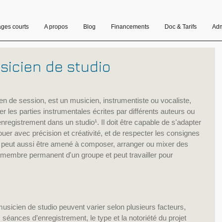
ages courts
A propos
Blog
Financements
Doc & Tarifs
Adm
usicien de studio
n de session, est un musicien, instrumentiste ou vocaliste, 
ouer les parties instrumentales écrites par différents auteurs ou 
registrement dans un studio¹. Il doit être capable de s'adapter 
ouer avec précision et créativité, et de respecter les consignes 
Il peut aussi être amené à composer, arranger ou mixer des 
 membre permanent d'un groupe et peut travailler pour 
musicien de studio peuvent varier selon plusieurs facteurs, 
éances d’enregistrement, le type et la notoriété du projet 