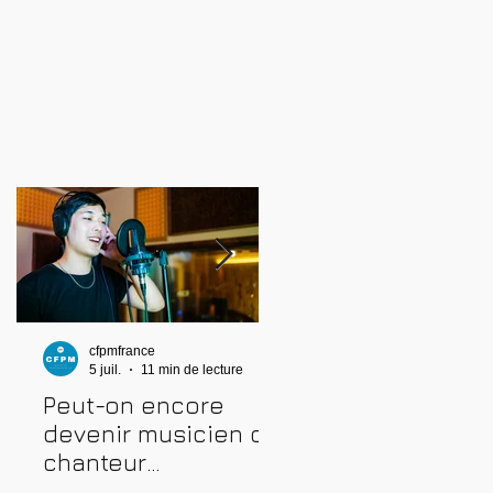
cfpmfrance
cfpmfrance
5 juil.
11 min de lecture
4 juil.
10 min de lecture
Peut-on encore
Comment prépare
devenir musicien ou
une audition
chanteur
musicale : métho
professionnel en
complète pour