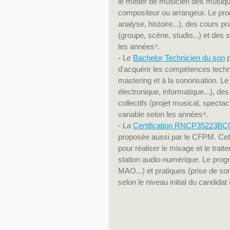
le métier de musicien des musique
compositeur ou arrangeur. Le pr
analyse, histoire...), des cours pr
(groupe, scène, studio...) et des 
les années⁴.
- Le 
Bachelor Technicien du son
 
d'acquérir les compétences techni
mastering et à la sonorisation. 
électronique, informatique...), des 
collectifs (projet musical, spectac
variable selon les années⁴.
- La 
Certification RNCP35223BC04 
proposée aussi par le CFPM. Cett
pour réaliser le mixage et le tra
station audio-numérique. Le pro
MAO...) et pratiques (prise de son
selon le niveau initial du candidat