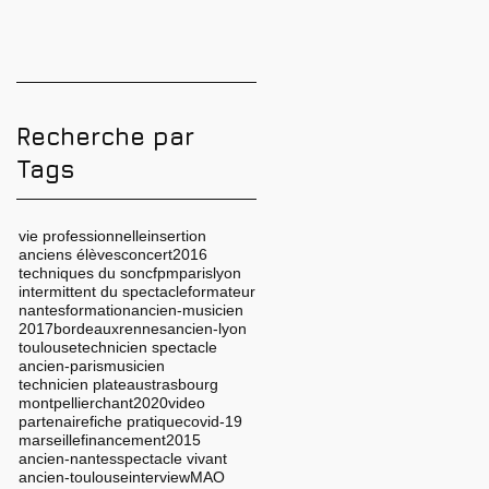
2026 ? Conseils,
réussir
méthodes et erreurs
à éviter
Recherche par
Tags
vie professionnelle
insertion
anciens élèves
concert
2016
techniques du son
cfpm
paris
lyon
intermittent du spectacle
formateur
nantes
formation
ancien-musicien
2017
bordeaux
rennes
ancien-lyon
toulouse
technicien spectacle
ancien-paris
musicien
technicien plateau
strasbourg
montpellier
chant
2020
video
partenaire
fiche pratique
covid-19
marseille
financement
2015
ancien-nantes
spectacle vivant
ancien-toulouse
interview
MAO