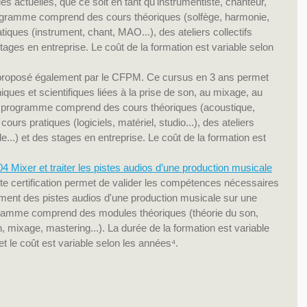
s actuelles, que ce soit en tant qu'instrumentiste, chanteur, 
ogramme comprend des cours théoriques (solfège, harmonie, 
atiques (instrument, chant, MAO...), des ateliers collectifs 
stages en entreprise. Le coût de la formation est variable selon 
proposé également par le CFPM. Ce cursus en 3 ans permet 
ques et scientifiques liées à la prise de son, au mixage, au 
Le programme comprend des cours théoriques (acoustique, 
cours pratiques (logiciels, matériel, studio...), des ateliers 
le...) et des stages en entreprise. Le coût de la formation est 
Mixer et traiter les pistes audios d’une production musicale
e certification permet de valider les compétences nécessaires 
itement des pistes audios d'une production musicale sur une 
gramme comprend des modules théoriques (théorie du son, 
, mixage, mastering...). La durée de la formation est variable 
 et le coût est variable selon les années⁴.