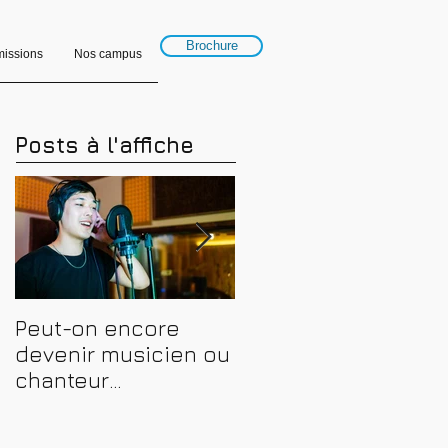
Brochure
issions
Nos campus
Posts à l'affiche
Peut-on encore
Financer sa
devenir musicien ou
formation en
chanteur
musique, son et
professionnel en
spectacle en 2026 :
2026 ? Conseils,
CPF, France Travail e