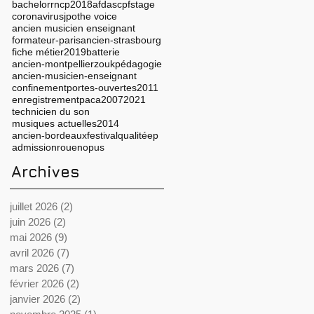
bachelor
rncp
2018
afdas
cpf
stage
coronavirus
jpo
the voice
ancien musicien enseignant
formateur-paris
ancien-strasbourg
fiche métier
2019
batterie
ancien-montpellier
zouk
pédagogie
ancien-musicien-enseignant
confinement
portes-ouvertes
2011
enregistrement
paca
2007
2021
technicien du son
musiques actuelles
2014
ancien-bordeaux
festival
qualité
ep
admission
rouen
opus
Archives
juillet 2026
(2)
2 posts
juin 2026
(2)
2 posts
mai 2026
(9)
9 posts
avril 2026
(7)
7 posts
mars 2026
(7)
7 posts
février 2026
(2)
2 posts
janvier 2026
(2)
2 posts