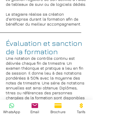
de tableaux de suivi ou de logiciels dédiés.
Le stagiaire réalise sa création
d'entreprise durant la formation afin de
bénéficier du meilleur accompagnement.
Évaluation et sanction
de la formation
Une notation de contrôle continu est
délivrée chaque fin de trimestre. Un
examen théorique et pratique a lieu en fin
de session. Il donne lieu à des notations
pondérées à 50% avec la moyenne des
notes de trimestre. Une série de notations
annuelles est ainsi obtenue. Diplômes,
titres ou références des personnes
chargées de la formation sont disponibles
auprès de l’administration sur simple
demande. Validation - Certificat de
WhatsApp
Email
Brochure
Tarifs
compétences professionnelles Actions de
formation dispensées aux créateurs et
repreneurs d'entreprise.