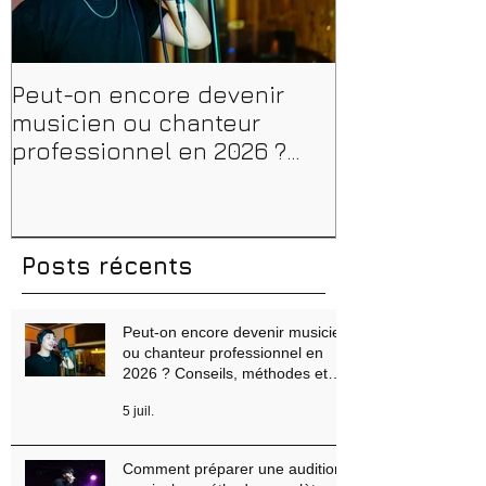
Peut-on encore devenir
Financer sa 
musicien ou chanteur
musique, son
professionnel en 2026 ?
en 2026 : CPF
Conseils, méthodes et
et aides rég
erreurs à éviter
Posts récents
Peut-on encore devenir musicien
ou chanteur professionnel en
2026 ? Conseils, méthodes et