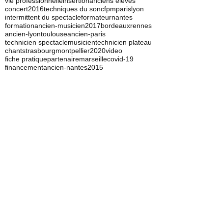
mai 2025
(4)
4 posts
Recherche par Tags
vie professionnelle
insertion
anciens élèves
concert
2016
techniques du son
cfpm
paris
lyon
intermittent du spectacle
formateur
nantes
formation
ancien-musicien
2017
bordeaux
rennes
ancien-lyon
toulouse
ancien-paris
technicien spectacle
musicien
technicien plateau
chant
strasbourg
montpellier
2020
video
fiche pratique
partenaire
marseille
covid-19
financement
ancien-nantes
2015