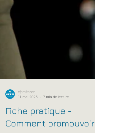
cfpmfrance
11 mai 2025
7 min de lecture
Fiche pratique -