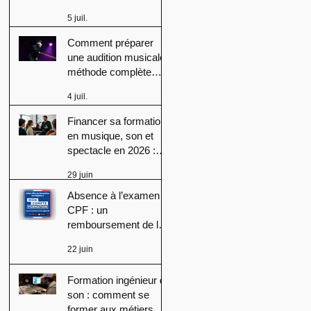
en 2026 ? Conseils,
5 juil.
méthodes et erreurs à
éviter
Comment préparer
une audition musicale :
méthode complète
pour réussir
4 juil.
Financer sa formation
en musique, son et
spectacle en 2026 :
CPF, France Travail et
29 juin
aides régionales
Absence à l’examen
CPF : un
remboursement de la
formation peut-il
22 juin
devenir obligatoire ?
Formation ingénieur du
son : comment se
former aux métiers du