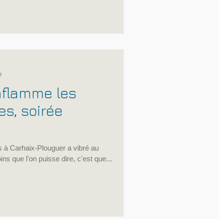
techniques et l’identité artistique se
hui suffisamment central pour faire
l du Centre national de la musique,
e
flamme les
es, soirée
 au
s que l'on puisse dire, c'est que...