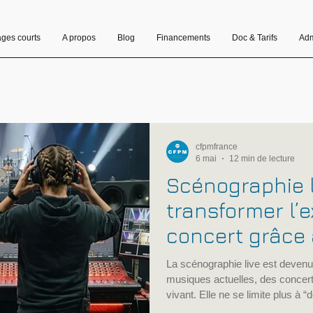
ages courts
A propos
Blog
Financements
Doc & Tarifs
Adm
cfpmfrance
6 mai
12 min de lecture
Scénographie 
transformer l’
concert grâce 
lumière et à l
La scénographie live est devenu
musiques actuelles, des concerts
vivant. Elle ne se limite plus à “
une expérience complète, où le so