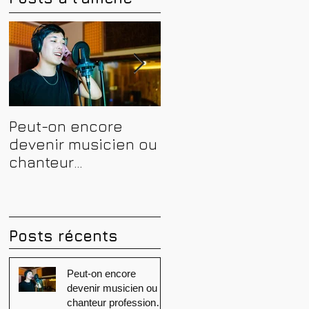
Peut-on encore
Financer sa
devenir musicien ou
formation en
chanteur
musique, son et
professionnel en
spectacle en 2026 :
2026 ? Conseils,
CPF, France Travail e
méthodes et erreurs
aides régionales
à éviter
Posts récents
Peut-on encore
devenir musicien ou
chanteur professionnel