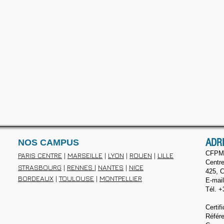
ADR
NOS CAMPUS
CFPM
PARIS CENTRE
|
MARSEILLE
|
LYON
|
ROUEN
|
LILLE
Centre
STRASBOURG
|
RENNES
|
NANTES
|
NICE
425, C
BORDEAUX
|
TOULOUSE
|
MONTPELLIER
E-mail
Tél. +
Certi
Référ