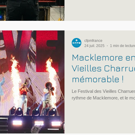
le rythme visuel, les contraintes 
répondent. Le sujet est aujourd’
l’objet d’un atelier professionne
intitulé
cfpmfrance
24 juil. 2025
1 min de lectur
Macklemore en
Vieilles Charru
mémorable !
Le Festival des Vieilles Charrues à Carhaix-Plouguer a vibré
rythme de Macklemore, et le moin