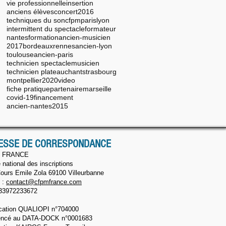
vie professionnelle
insertion
anciens élèves
concert
2016
techniques du son
cfpm
paris
lyon
intermittent du spectacle
formateur
nantes
formation
ancien-musicien
2017
bordeaux
rennes
ancien-lyon
toulouse
ancien-paris
technicien spectacle
musicien
technicien plateau
chant
strasbourg
montpellier
2020
video
fiche pratique
partenaire
marseille
covid-19
financement
ancien-nantes
2015
ESSE DE CORRESPONDANCE
 FRANCE
 national des inscriptions
ours Emile Zola 69100 Villeurbanne
 :
contact@cfpmfrance.com
33972233672​
fication QUALIOPI n°704000
encé au DATA-DOCK n°0001683