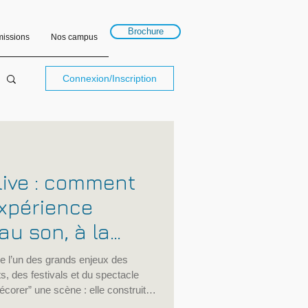
Brochure
issions
Nos campus
Connexion/Inscription
live : comment
expérience
au son, à la
a technique
e l’un des grands enjeux des
, des festivals et du spectacle
décorer” une scène : elle construit
n, la lumière, la vidéo, l’espace,