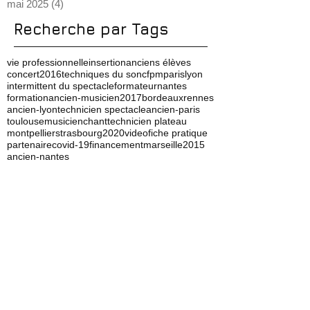
octobre 2025
(2)
2 posts
août 2025
(1)
1 post
juillet 2025
(5)
5 posts
mai 2025
(4)
4 posts
Recherche par Tags
vie professionnelle
insertion
anciens élèves
concert
2016
techniques du son
cfpm
paris
lyon
intermittent du spectacle
formateur
nantes
formation
ancien-musicien
2017
bordeaux
rennes
ancien-lyon
technicien spectacle
ancien-paris
toulouse
musicien
chant
technicien plateau
montpellier
strasbourg
2020
video
fiche pratique
partenaire
covid-19
financement
marseille
2015
ancien-nantes