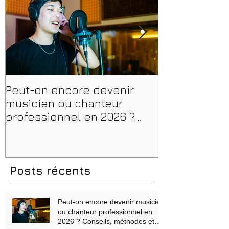
l'affiche
Peut-on encore devenir
Financer sa 
musicien ou chanteur
musique, son
professionnel en 2026 ?
en 2026 : CPF
Conseils, méthodes et
et aides rég
erreurs à éviter
Posts récents