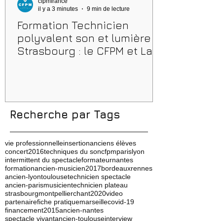
cfpmfrance
il y a 3 minutes
9 min de lecture
Formation Technicien
polyvalent son et lumière à
Strasbourg : le CFPM et La
Maison Bleue, un partenariat
au cœur du spectacle vivant
Recherche par Tags
vie professionnelle
insertion
anciens élèves
concert
2016
techniques du son
cfpm
paris
lyon
intermittent du spectacle
formateur
nantes
formation
ancien-musicien
2017
bordeaux
rennes
ancien-lyon
toulouse
technicien spectacle
ancien-paris
musicien
technicien plateau
strasbourg
montpellier
chant
2020
video
partenaire
fiche pratique
marseille
covid-19
financement
2015
ancien-nantes
spectacle vivant
ancien-toulouse
interview