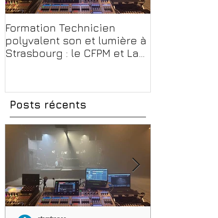
Formation Technicien
Peut-on enc
polyvalent son et lumière à
musicien ou
Strasbourg : le CFPM et La
professionne
Maison Bleue, un partenariat
Conseils, mé
au cœur du spectacle vivant
erreurs à évi
Posts récents