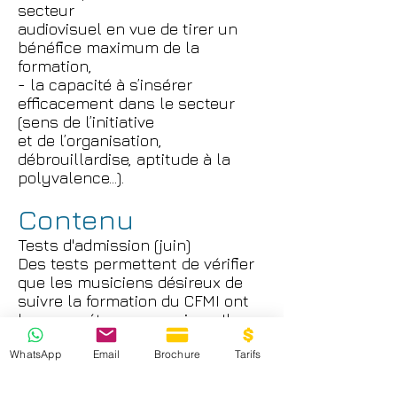
secteur
audiovisuel en vue de tirer un
bénéfice maximum de la
formation,
- la capacité à s’insérer
efficacement dans le secteur
(sens de l’initiative
et de l’organisation,
débrouillardise, aptitude à la
polyvalence...).
Contenu
Tests d'admission (juin)
Des tests permettent de vérifier
que les musiciens désireux de
suivre la formation du CFMI ont
les compétences requises. Ils
concernent la lecture solfégique,
WhatsApp
Email
Brochure
Tarifs
la pratique instrumentale, le
chant, l'écoute, l'inventivité. Un
oral final permet de s'assurer