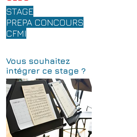
STAGE
PREPA CONCOURS
CFMI
Vous souhaitez
intégrer ce stage ?