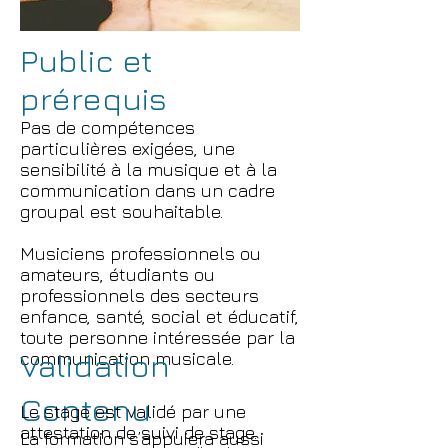
Public et
prérequis
Pas de compétences
particulières exigées, une
sensibilité à la musique et à la
communication dans un cadre
groupal est souhaitable.
Musiciens professionnels ou
amateurs, étudiants ou
professionnels des secteurs
enfance, santé, social et éducatif,
toute personne intéressée par la
Validation
communication musicale.
Contenu
Le stage est validé par une
attestation de suivi de stage.
La formation s’appuiera aussi