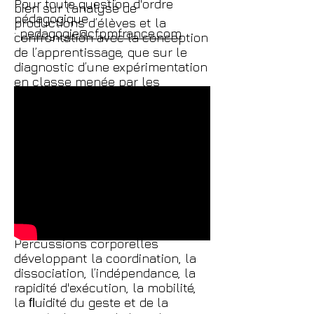
Pour toute question d'ordre
bien sur l’analyse de
pédagogique
productions d’élèves et la
:
pedagogie@cfpmfrance.com
confrontation avec la conception
de l’apprentissage, que sur le
diagnostic d’une expérimentation
en classe menée par les
participants. Il s’agira également
de connaître les stratégies
cognitives et le développement
du sens rythmique de l’enfant, et
d’interroger les concepts de
psychomotricité et de
neuromotricité. Au travers de ces
échanges et transmissions le
groupe s'attachera à la pratique
rythmique autour de : -
Percussions corporelles
développant la coordination, la
dissociation, l’indépendance, la
rapidité d'exécution, la mobilité,
la ﬂuidité du geste et de la