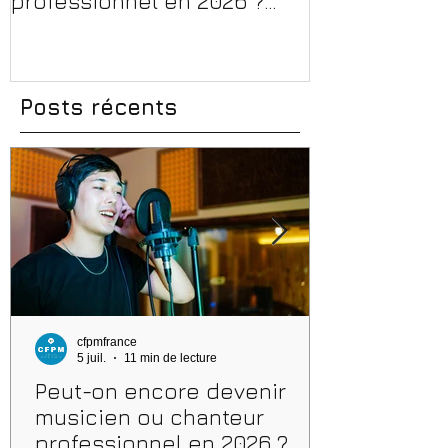
professionnel en 2026 ?
en 2026 : CPF
Conseils, méthodes et
et aides rég
erreurs à éviter
Posts récents
cfpmfrance
5 juil.
11 min de lecture
Peut-on encore devenir
musicien ou chanteur
professionnel en 2026 ?