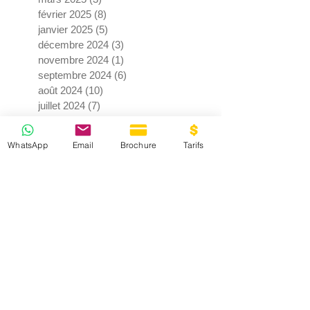
février 2025
(8)
8 posts
janvier 2025
(5)
5 posts
décembre 2024
(3)
3 posts
novembre 2024
(1)
1 post
septembre 2024
(6)
6 posts
août 2024
(10)
10 posts
juillet 2024
(7)
7 posts
juin 2024
(4)
4 posts
mai 2024
(3)
3 posts
WhatsApp
Email
Brochure
Tarifs
avril 2024
(9)
9 posts
mars 2024
(2)
2 posts
février 2024
(3)
3 posts
janvier 2024
(3)
3 posts
décembre 2023
(2)
2 posts
novembre 2023
(1)
1 post
septembre 2023
(2)
2 posts
juillet 2023
(2)
2 posts
juin 2023
(11)
11 posts
mai 2023
(2)
2 posts
avril 2023
(4)
4 posts