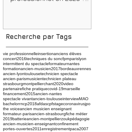
Conseils, méthodes et
erreurs à éviter
Recherche par Tags
vie professionnelle
insertion
anciens élèves
concert
2016
techniques du son
cfpm
paris
lyon
intermittent du spectacle
formateur
nantes
formation
ancien-musicien
2017
bordeaux
rennes
ancien-lyon
toulouse
technicien spectacle
ancien-paris
musicien
technicien plateau
strasbourg
montpellier
chant
2020
video
partenaire
fiche pratique
covid-19
marseille
financement
2015
ancien-nantes
spectacle vivant
ancien-toulouse
interview
MAO
bachelor
rncp
2018
afdas
cpf
stage
coronavirus
jpo
the voice
ancien musicien enseignant
formateur-paris
ancien-strasbourg
fiche métier
2019
batterie
ancien-montpellier
zouk
pédagogie
ancien-musicien-enseignant
confinement
portes-ouvertes
2011
enregistrement
paca
2007