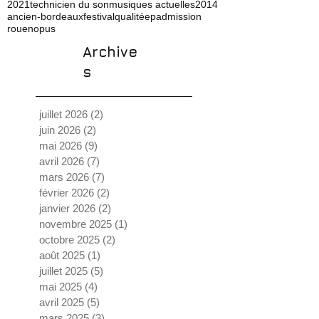
2021
technicien du son
musiques actuelles
2014
ancien-bordeaux
festival
qualité
ep
admission
rouen
opus
Archive
s
juillet 2026
(2)
2 posts
juin 2026
(2)
2 posts
mai 2026
(9)
9 posts
avril 2026
(7)
7 posts
mars 2026
(7)
7 posts
février 2026
(2)
2 posts
janvier 2026
(2)
2 posts
novembre 2025
(1)
1 post
octobre 2025
(2)
2 posts
août 2025
(1)
1 post
juillet 2025
(5)
5 posts
mai 2025
(4)
4 posts
avril 2025
(5)
5 posts
mars 2025
(3)
3 posts