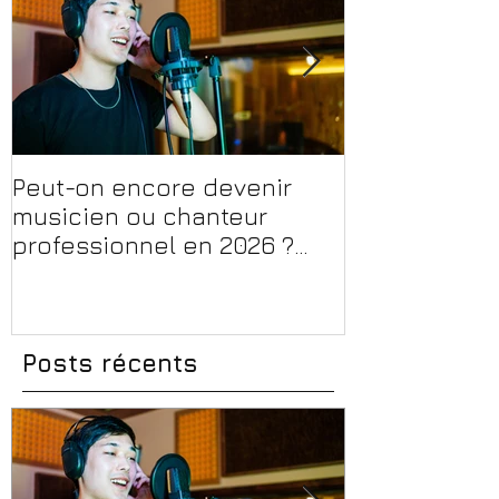
Peut-on encore devenir
Financer sa 
musicien ou chanteur
musique, son
professionnel en 2026 ?
en 2026 : CPF
Conseils, méthodes et
et aides rég
erreurs à éviter
Posts récents