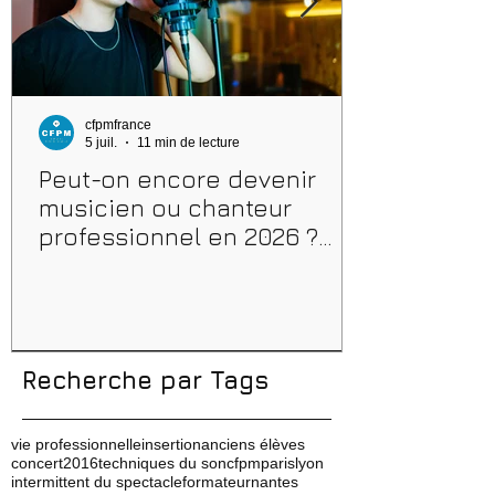
cfpmfrance
5 juil.
11 min de lecture
Peut-on encore devenir
musicien ou chanteur
professionnel en 2026 ?
Conseils, méthodes et
erreurs à éviter
Recherche par Tags
vie professionnelle
insertion
anciens élèves
concert
2016
techniques du son
cfpm
paris
lyon
intermittent du spectacle
formateur
nantes