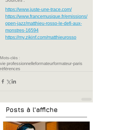
Sources : 
https://www.juste-une-trace.com/
https://www.francemusique.fr/emissions/
open-jazz/matthieu-rosso-le-defi-aux-
monstres-16594
https://my.zikinf.com/matthieurosso
Mots-clés :
vie professionnelle
formateur
formateur-paris
références
Posts à l'affiche