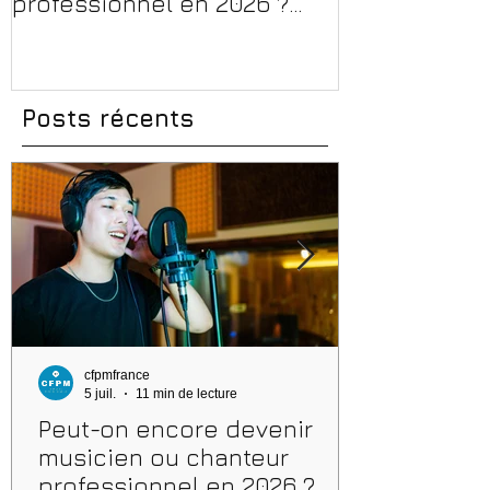
professionnel en 2026 ?
en 2026 : CPF
Conseils, méthodes et
et aides rég
erreurs à éviter
Posts récents
cfpmfrance
5 juil.
11 min de lecture
Peut-on encore devenir
musicien ou chanteur
professionnel en 2026 ?