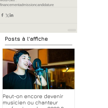
financement
admission
candidature
Posts à l'affiche
Peut-on encore devenir
Financer sa 
musicien ou chanteur
musique, son