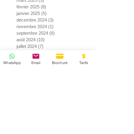
mars 2025
(3)
3 posts
février 2025
(8)
8 posts
janvier 2025
(5)
5 posts
décembre 2024
(3)
3 posts
novembre 2024
(1)
1 post
septembre 2024
(6)
6 posts
août 2024
(10)
10 posts
juillet 2024
(7)
7 posts
juin 2024
(4)
4 posts
mai 2024
(3)
3 posts
WhatsApp
Email
Brochure
Tarifs
avril 2024
(9)
9 posts
mars 2024
(2)
2 posts
février 2024
(3)
3 posts
janvier 2024
(3)
3 posts
décembre 2023
(2)
2 posts
novembre 2023
(1)
1 post
septembre 2023
(2)
2 posts
juillet 2023
(2)
2 posts
juin 2023
(11)
11 posts
mai 2023
(2)
2 posts
avril 2023
(4)
4 posts