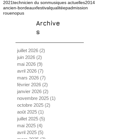
2021
technicien du son
musiques actuelles
2014
ancien-bordeaux
festival
qualité
ep
admission
rouen
opus
Archive
s
juillet 2026
(2)
2 posts
juin 2026
(2)
2 posts
mai 2026
(9)
9 posts
avril 2026
(7)
7 posts
mars 2026
(7)
7 posts
février 2026
(2)
2 posts
janvier 2026
(2)
2 posts
novembre 2025
(1)
1 post
octobre 2025
(2)
2 posts
août 2025
(1)
1 post
juillet 2025
(5)
5 posts
mai 2025
(4)
4 posts
avril 2025
(5)
5 posts