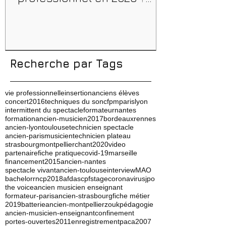
Conseils, méthodes et
erreurs à éviter
Recherche par Tags
vie professionnelle
insertion
anciens élèves
concert
2016
techniques du son
cfpm
paris
lyon
intermittent du spectacle
formateur
nantes
formation
ancien-musicien
2017
bordeaux
rennes
ancien-lyon
toulouse
technicien spectacle
ancien-paris
musicien
technicien plateau
strasbourg
montpellier
chant
2020
video
partenaire
fiche pratique
covid-19
marseille
financement
2015
ancien-nantes
spectacle vivant
ancien-toulouse
interview
MAO
bachelor
rncp
2018
afdas
cpf
stage
coronavirus
jpo
the voice
ancien musicien enseignant
formateur-paris
ancien-strasbourg
fiche métier
2019
batterie
ancien-montpellier
zouk
pédagogie
ancien-musicien-enseignant
confinement
portes-ouvertes
2011
enregistrement
paca
2007