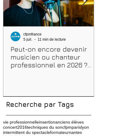
cfpmfrance
5 juil.
11 min de lecture
Peut-on encore devenir
musicien ou chanteur
professionnel en 2026 ?
Conseils, méthodes et
erreurs à éviter
Recherche par Tags
vie professionnelle
insertion
anciens élèves
concert
2016
techniques du son
cfpm
paris
lyon
intermittent du spectacle
formateur
nantes