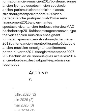
formation
ancien-musicien
2017
bordeaux
rennes
ancien-lyon
toulouse
technicien spectacle
ancien-paris
musicien
technicien plateau
strasbourg
montpellier
chant
2020
video
partenaire
fiche pratique
covid-19
marseille
financement
2015
ancien-nantes
spectacle vivant
ancien-toulouse
interview
MAO
bachelor
rncp
2018
afdas
cpf
stage
coronavirus
jpo
the voice
ancien musicien enseignant
formateur-paris
ancien-strasbourg
fiche métier
2019
batterie
ancien-montpellier
zouk
pédagogie
ancien-musicien-enseignant
confinement
portes-ouvertes
2011
enregistrement
paca
2007
2021
technicien du son
musiques actuelles
2014
ancien-bordeaux
festival
qualité
ep
admission
rouen
opus
Archive
s
juillet 2026
(2)
2 posts
juin 2026
(2)
2 posts
mai 2026
(9)
9 posts
avril 2026
(7)
7 posts