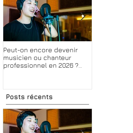
Peut-on encore devenir
Financer sa 
musicien ou chanteur
musique, son
professionnel en 2026 ?
en 2026 : CPF
Conseils, méthodes et
et aides rég
erreurs à éviter
Posts récents