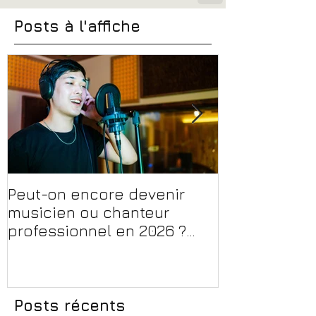
Posts à l'affiche
Peut-on encore devenir
Financer sa 
musicien ou chanteur
musique, son
professionnel en 2026 ?
en 2026 : CPF
Conseils, méthodes et
et aides rég
erreurs à éviter
Posts récents