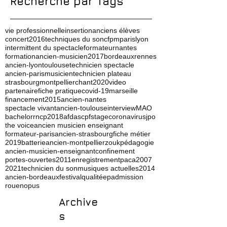
Recherche par Tags
vie professionnelle
insertion
anciens élèves
concert
2016
techniques du son
cfpm
paris
lyon
intermittent du spectacle
formateur
nantes
formation
ancien-musicien
2017
bordeaux
rennes
ancien-lyon
toulouse
technicien spectacle
ancien-paris
musicien
technicien plateau
strasbourg
montpellier
chant
2020
video
partenaire
fiche pratique
covid-19
marseille
financement
2015
ancien-nantes
spectacle vivant
ancien-toulouse
interview
MAO
bachelor
rncp
2018
afdas
cpf
stage
coronavirus
jpo
the voice
ancien musicien enseignant
formateur-paris
ancien-strasbourg
fiche métier
2019
batterie
ancien-montpellier
zouk
pédagogie
ancien-musicien-enseignant
confinement
portes-ouvertes
2011
enregistrement
paca
2007
2021
technicien du son
musiques actuelles
2014
ancien-bordeaux
festival
qualité
ep
admission
rouen
opus
Archive
s