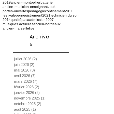
2019
ancien-montpellier
batterie
ancien-musicien-enseignant
zouk
portes-ouvertes
pédagogie
confinement
2011
festival
ep
enregistrement
2021
technicien du son
2014
qualité
paca
admission
2007
musiques actuelles
ancien-bordeaux
ancien-marseille
live
Archive
s
juillet 2026
(2)
2 posts
juin 2026
(2)
2 posts
mai 2026
(9)
9 posts
avril 2026
(7)
7 posts
mars 2026
(7)
7 posts
février 2026
(2)
2 posts
janvier 2026
(2)
2 posts
novembre 2025
(1)
1 post
octobre 2025
(2)
2 posts
août 2025
(1)
1 post