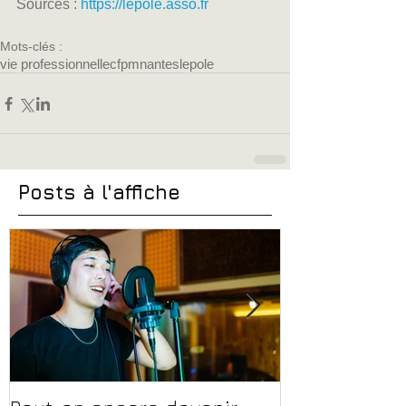
Sources : 
https://lepole.asso.fr
Mots-clés :
vie professionnelle
cfpm
nantes
lepole
Posts à l'affiche