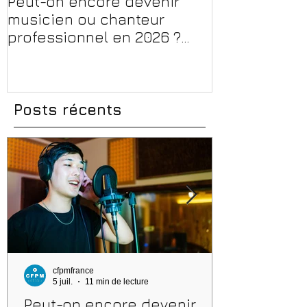
Peut-on encore devenir
Financer sa 
musicien ou chanteur
musique, son
professionnel en 2026 ?
en 2026 : CPF
Conseils, méthodes et
et aides rég
erreurs à éviter
Posts récents
cfpmfrance
5 juil.
11 min de lecture
Peut-on encore devenir