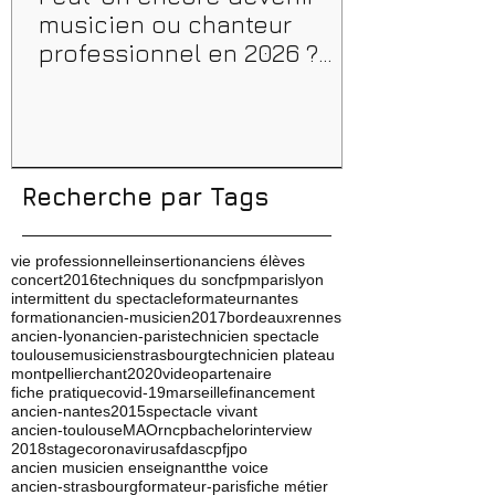
musicien ou chanteur
professionnel en 2026 ?
Conseils, méthodes et
erreurs à éviter
Recherche par Tags
vie professionnelle
insertion
anciens élèves
concert
2016
techniques du son
cfpm
paris
lyon
intermittent du spectacle
formateur
nantes
formation
ancien-musicien
2017
bordeaux
rennes
ancien-lyon
ancien-paris
technicien spectacle
toulouse
musicien
strasbourg
technicien plateau
montpellier
chant
2020
video
partenaire
fiche pratique
covid-19
marseille
financement
ancien-nantes
2015
spectacle vivant
ancien-toulouse
MAO
rncp
bachelor
interview
2018
stage
coronavirus
afdas
cpf
jpo
ancien musicien enseignant
the voice
ancien-strasbourg
formateur-paris
fiche métier