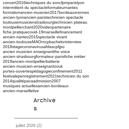
concert
2016
techniques du son
cfpm
paris
lyon
intermittent du spectacle
formateur
nantes
formation
ancien-musicien
2017
bordeaux
rennes
ancien-lyon
ancien-paris
technicien spectacle
toulouse
musicien
strasbourg
technicien plateau
montpellier
chant
2020
video
partenaire
fiche pratique
covid-19
marseille
financement
ancien-nantes
2015
spectacle vivant
ancien-toulouse
MAO
rncp
bachelor
interview
2018
stage
coronavirus
afdas
cpf
jpo
ancien musicien enseignant
the voice
ancien-strasbourg
formateur-paris
fiche métier
2019
ancien-montpellier
batterie
ancien-musicien-enseignant
zouk
portes-ouvertes
pédagogie
confinement
2011
festival
ep
enregistrement
2021
technicien du son
2014
qualité
paca
admission
2007
musiques actuelles
ancien-bordeaux
ancien-marseille
live
Archive
s
juillet 2026
(2)
2 posts