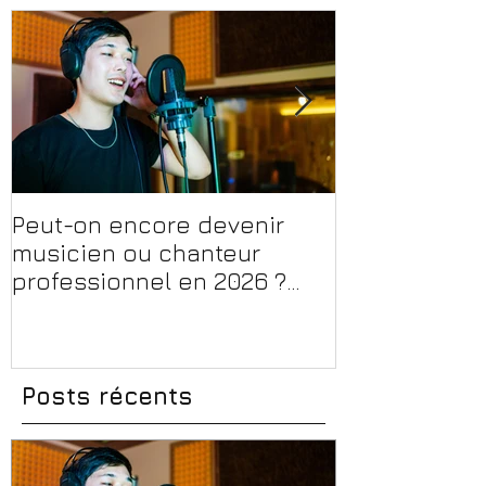
Peut-on encore devenir
Financer sa 
musicien ou chanteur
musique, son
professionnel en 2026 ?
en 2026 : CPF
Conseils, méthodes et
et aides rég
erreurs à éviter
Posts récents