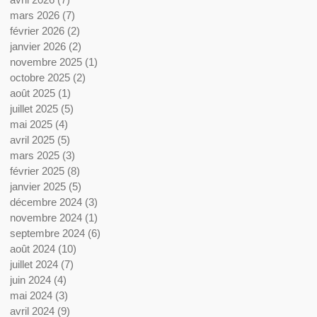
mars 2026
(7)
7 posts
février 2026
(2)
2 posts
janvier 2026
(2)
2 posts
novembre 2025
(1)
1 post
octobre 2025
(2)
2 posts
août 2025
(1)
1 post
juillet 2025
(5)
5 posts
mai 2025
(4)
4 posts
avril 2025
(5)
5 posts
mars 2025
(3)
3 posts
février 2025
(8)
8 posts
janvier 2025
(5)
5 posts
décembre 2024
(3)
3 posts
novembre 2024
(1)
1 post
septembre 2024
(6)
6 posts
août 2024
(10)
10 posts
juillet 2024
(7)
7 posts
juin 2024
(4)
4 posts
mai 2024
(3)
3 posts
avril 2024
(9)
9 posts