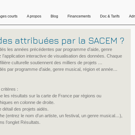
ages courts
A propos
Blog
Financements
Doc & Tarifs
Adm
es attribuées par la SACEM ?
aidés les années précédentes par programme d’aide, genre 
 l’application interactive de visualisation des données. Chaque 
filière culturelle soutiennent des milliers de projets …
 aidés par programme d’aide, genre musical, région et année…
ritères :  
he les résultats sur la carte de France par régions ou 
hiques en colonne de droite.  
 détail des projets aidés.    
he (entrez le nom d’un artiste, un festival, un genre musical…), 
ns l’onglet Résultats. 