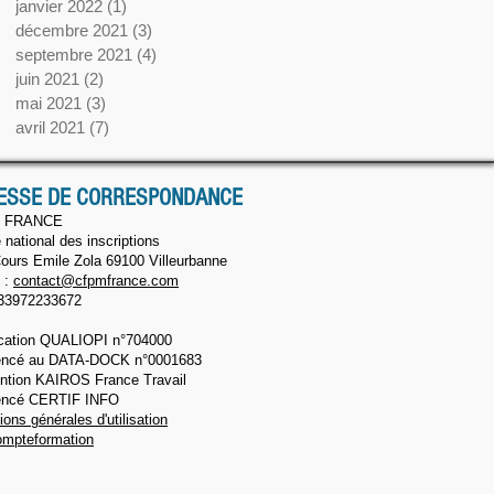
janvier 2022
(1)
1 post
décembre 2021
(3)
3 posts
septembre 2021
(4)
4 posts
juin 2021
(2)
2 posts
mai 2021
(3)
3 posts
avril 2021
(7)
7 posts
ESSE DE CORRESPONDANCE
 FRANCE
 national des inscriptions
ours Emile Zola 69100 Villeurbanne
 :
contact@cfpmfrance.com
33972233672​
fication QUALIOPI n°704000
encé au DATA-DOCK n°0001683
ntion KAIROS France Travail
encé CERTIF INFO
ions générales d'utilisation
mpteformation