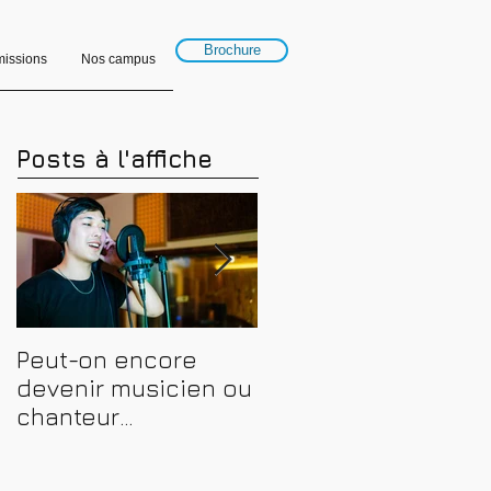
Brochure
issions
Nos campus
Posts à l'affiche
Peut-on encore
Financer sa
devenir musicien ou
formation en
chanteur
musique, son et
professionnel en
spectacle en 2026 :
2026 ? Conseils,
CPF, France Travail e