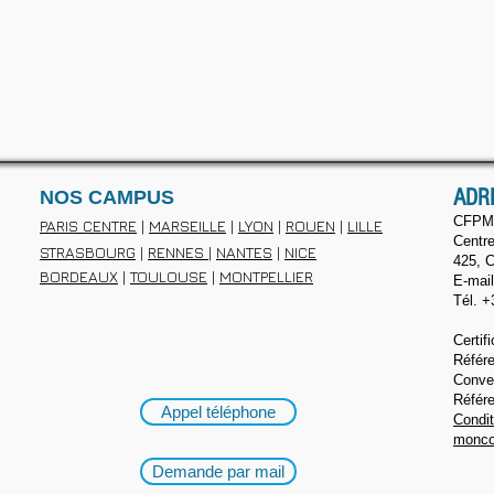
ADR
NOS CAMPUS
CFPM
PARIS CENTRE
|
MARSEILLE
|
LYON
|
ROUEN
|
LILLE
Centre
STRASBOURG
|
RENNES
|
NANTES
|
NICE
425, C
BORDEAUX
|
TOULOUSE
|
MONTPELLIER
E-mail
Tél. +
Certi
Référ
Conve
Référ
Appel téléphone
Condit
monco
Demande par mail