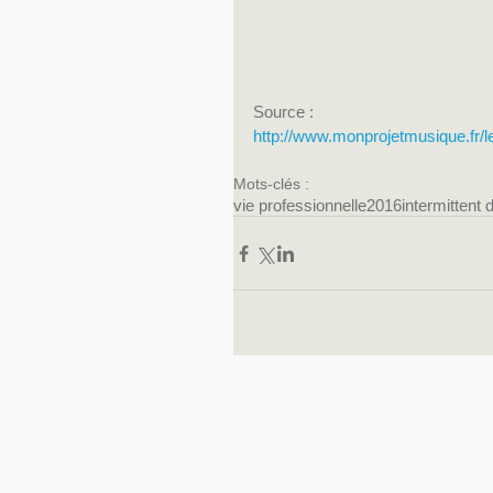
Source :
http://www.monprojetmusique.fr/le
Mots-clés :
vie professionnelle
2016
intermittent 