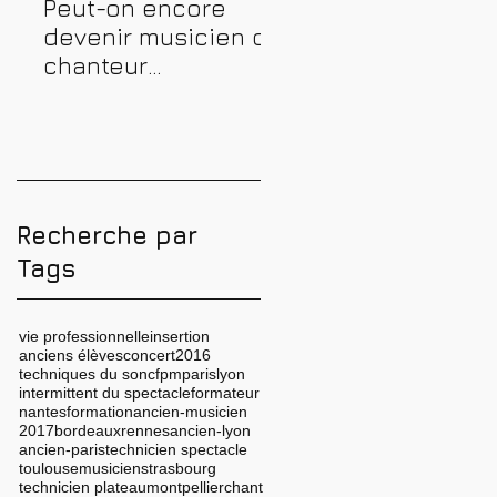
Peut-on encore
Comment prépare
devenir musicien ou
une audition
chanteur
musicale : métho
professionnel en
complète pour
2026 ? Conseils,
réussir
méthodes et erreurs
à éviter
Recherche par
Tags
vie professionnelle
insertion
anciens élèves
concert
2016
techniques du son
cfpm
paris
lyon
intermittent du spectacle
formateur
nantes
formation
ancien-musicien
2017
bordeaux
rennes
ancien-lyon
ancien-paris
technicien spectacle
toulouse
musicien
strasbourg
technicien plateau
montpellier
chant