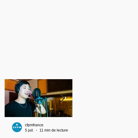
cfpmfrance
cfpmfrance
5 juil.
11 min de lecture
4 juil.
10 min de lecture