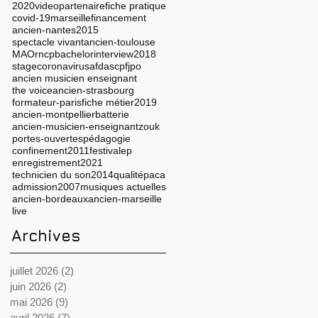
2020
video
partenaire
fiche pratique
covid-19
marseille
financement
ancien-nantes
2015
spectacle vivant
ancien-toulouse
MAO
rncp
bachelor
interview
2018
stage
coronavirus
afdas
cpf
jpo
ancien musicien enseignant
the voice
ancien-strasbourg
formateur-paris
fiche métier
2019
ancien-montpellier
batterie
ancien-musicien-enseignant
zouk
portes-ouvertes
pédagogie
confinement
2011
festival
ep
enregistrement
2021
technicien du son
2014
qualité
paca
admission
2007
musiques actuelles
ancien-bordeaux
ancien-marseille
live
Archives
juillet 2026
(2)
2 posts
juin 2026
(2)
2 posts
mai 2026
(9)
9 posts
avril 2026
(7)
7 posts