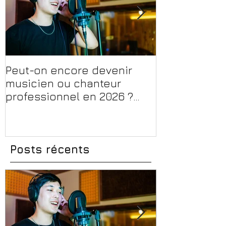
Peut-on encore devenir
Financer sa 
musicien ou chanteur
musique, son
professionnel en 2026 ?
en 2026 : CPF
Conseils, méthodes et
et aides rég
erreurs à éviter
Posts récents