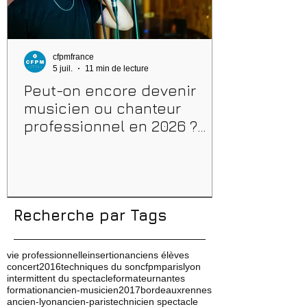
cfpmfrance
5 juil.
11 min de lecture
Peut-on encore devenir
musicien ou chanteur
professionnel en 2026 ?
Conseils, méthodes et
erreurs à éviter
Recherche par Tags
vie professionnelle
insertion
anciens élèves
concert
2016
techniques du son
cfpm
paris
lyon
intermittent du spectacle
formateur
nantes
formation
ancien-musicien
2017
bordeaux
rennes
ancien-lyon
ancien-paris
technicien spectacle