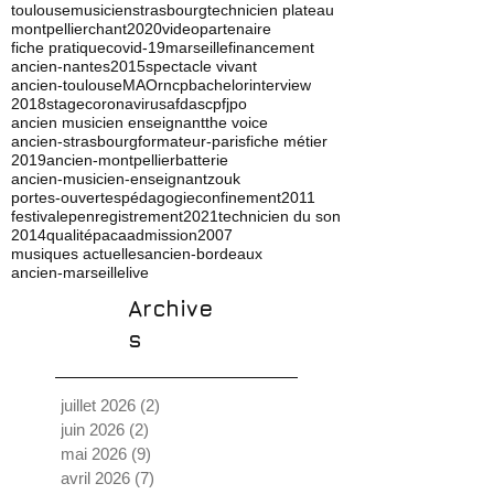
toulouse
musicien
strasbourg
technicien plateau
montpellier
chant
2020
video
partenaire
fiche pratique
covid-19
marseille
financement
ancien-nantes
2015
spectacle vivant
ancien-toulouse
MAO
rncp
bachelor
interview
2018
stage
coronavirus
afdas
cpf
jpo
ancien musicien enseignant
the voice
ancien-strasbourg
formateur-paris
fiche métier
2019
ancien-montpellier
batterie
ancien-musicien-enseignant
zouk
portes-ouvertes
pédagogie
confinement
2011
festival
ep
enregistrement
2021
technicien du son
2014
qualité
paca
admission
2007
musiques actuelles
ancien-bordeaux
ancien-marseille
live
Archive
s
juillet 2026
(2)
2 posts
juin 2026
(2)
2 posts
mai 2026
(9)
9 posts
avril 2026
(7)
7 posts