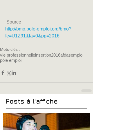
 Source :
http://bmo.pole-emploi.org/bmo?
fe=U1Z91&la=0&pp=2016
Mots-clés :
vie professionnelle
insertion
2016
afdas
emploi
pôle emploi
Posts à l'affiche