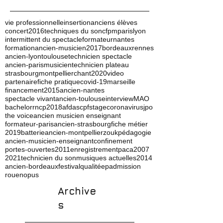
vie professionnelle
insertion
anciens élèves
concert
2016
techniques du son
cfpm
paris
lyon
intermittent du spectacle
formateur
nantes
formation
ancien-musicien
2017
bordeaux
rennes
ancien-lyon
toulouse
technicien spectacle
ancien-paris
musicien
technicien plateau
strasbourg
montpellier
chant
2020
video
partenaire
fiche pratique
covid-19
marseille
financement
2015
ancien-nantes
spectacle vivant
ancien-toulouse
interview
MAO
bachelor
rncp
2018
afdas
cpf
stage
coronavirus
jpo
the voice
ancien musicien enseignant
formateur-paris
ancien-strasbourg
fiche métier
2019
batterie
ancien-montpellier
zouk
pédagogie
ancien-musicien-enseignant
confinement
portes-ouvertes
2011
enregistrement
paca
2007
2021
technicien du son
musiques actuelles
2014
ancien-bordeaux
festival
qualité
ep
admission
rouen
opus
Archive
s