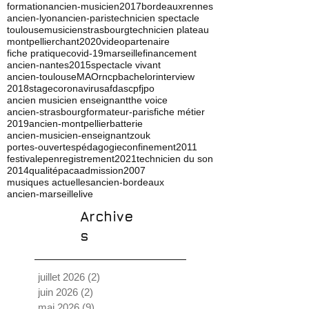
formation
ancien-musicien
2017
bordeaux
rennes
ancien-lyon
ancien-paris
technicien spectacle
toulouse
musicien
strasbourg
technicien plateau
montpellier
chant
2020
video
partenaire
fiche pratique
covid-19
marseille
financement
ancien-nantes
2015
spectacle vivant
ancien-toulouse
MAO
rncp
bachelor
interview
2018
stage
coronavirus
afdas
cpf
jpo
ancien musicien enseignant
the voice
ancien-strasbourg
formateur-paris
fiche métier
2019
ancien-montpellier
batterie
ancien-musicien-enseignant
zouk
portes-ouvertes
pédagogie
confinement
2011
festival
ep
enregistrement
2021
technicien du son
2014
qualité
paca
admission
2007
musiques actuelles
ancien-bordeaux
ancien-marseille
live
Archive
s
juillet 2026
(2)
2 posts
juin 2026
(2)
2 posts
mai 2026
(9)
9 posts