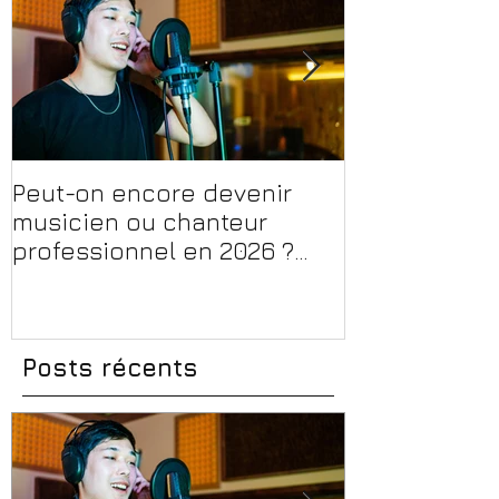
Peut-on encore devenir
Financer sa 
musicien ou chanteur
musique, son
professionnel en 2026 ?
en 2026 : CPF
Conseils, méthodes et
et aides rég
erreurs à éviter
Posts récents