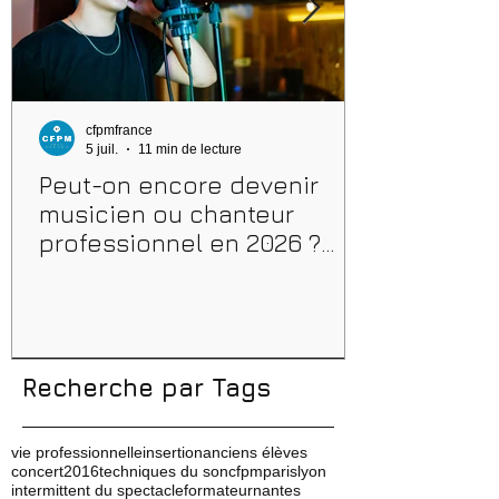
cfpmfrance
5 juil.
11 min de lecture
Peut-on encore devenir
musicien ou chanteur
professionnel en 2026 ?
Conseils, méthodes et
erreurs à éviter
Recherche par Tags
vie professionnelle
insertion
anciens élèves
concert
2016
techniques du son
cfpm
paris
lyon
intermittent du spectacle
formateur
nantes