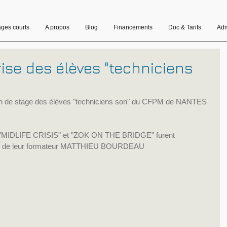
ages courts
A propos
Blog
Financements
Doc & Tarifs
Adm
ise des élèves "techniciens
in de stage des élèves "techniciens son" du CFPM de NANTES 
"MIDLIFE CRISIS" et "ZOK ON THE BRIDGE" furent 
tés de leur formateur MATTHIEU BOURDEAU 