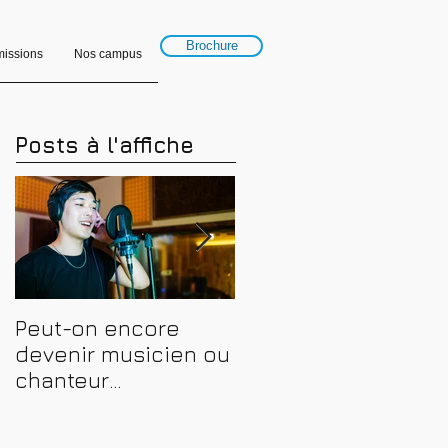
Brochure
issions
Nos campus
Posts à l'affiche
Peut-on encore
Financer sa
devenir musicien ou
formation en
chanteur
musique, son et
professionnel en
spectacle en 2026 :
2026 ? Conseils,
CPF, France Travail e