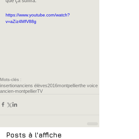
que ça suffira.
https://www.youtube.com/watch?
v=aZiz4MfV88g
Mots-clés :
insertion
anciens élèves
2016
montpellier
the voice
ancien-montpellier
TV
Posts à l'affiche