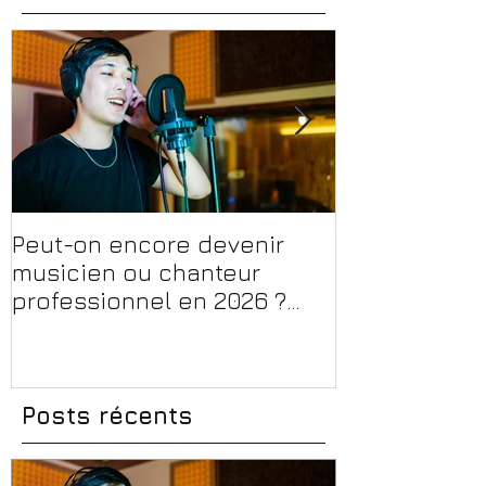
Peut-on encore devenir
Financer sa 
musicien ou chanteur
musique, son
professionnel en 2026 ?
en 2026 : CPF
Conseils, méthodes et
et aides rég
erreurs à éviter
Posts récents