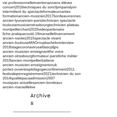
vie professionnelle
insertion
anciens élèves
concert
2016
techniques du son
cfpm
paris
lyon
intermittent du spectacle
formateur
nantes
formation
ancien-musicien
2017
bordeaux
rennes
ancien-lyon
ancien-paris
technicien spectacle
toulouse
musicien
strasbourg
technicien plateau
montpellier
chant
2020
video
partenaire
fiche pratique
covid-19
marseille
financement
ancien-nantes
2015
spectacle vivant
ancien-toulouse
MAO
rncp
bachelor
interview
2018
stage
coronavirus
afdas
cpf
jpo
ancien musicien enseignant
the voice
ancien-strasbourg
formateur-paris
fiche métier
2019
ancien-montpellier
batterie
ancien-musicien-enseignant
zouk
portes-ouvertes
pédagogie
confinement
2011
festival
ep
enregistrement
2021
technicien du son
2014
qualité
paca
admission
2007
musiques actuelles
ancien-bordeaux
ancien-marseille
live
Archive
s