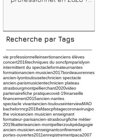
Conseils, méthodes et
erreurs à éviter
Recherche par Tags
vie professionnelle
insertion
anciens élèves
concert
2016
techniques du son
cfpm
paris
lyon
intermittent du spectacle
formateur
nantes
formation
ancien-musicien
2017
bordeaux
rennes
ancien-lyon
toulouse
technicien spectacle
ancien-paris
musicien
technicien plateau
strasbourg
montpellier
chant
2020
video
partenaire
fiche pratique
covid-19
marseille
financement
2015
ancien-nantes
spectacle vivant
ancien-toulouse
interview
MAO
bachelor
rncp
2018
afdas
cpf
stage
coronavirus
jpo
the voice
ancien musicien enseignant
formateur-paris
ancien-strasbourg
fiche métier
2019
batterie
ancien-montpellier
zouk
pédagogie
ancien-musicien-enseignant
confinement
portes-ouvertes
2011
enregistrement
paca
2007