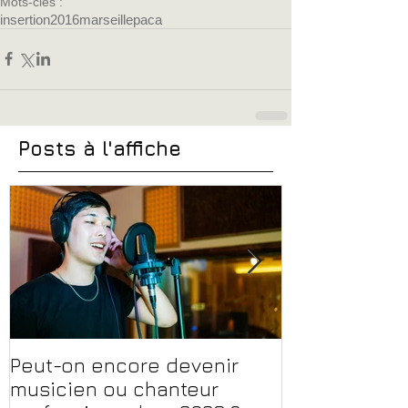
Mots-clés :
insertion
2016
marseille
paca
Posts à l'affiche
Peut-on encore devenir
Financer sa 
musicien ou chanteur
musique, son