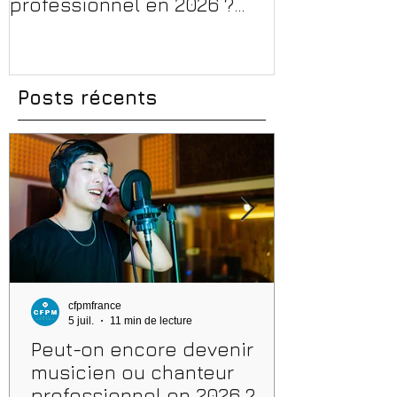
professionnel en 2026 ?
en 2026 : CPF
Conseils, méthodes et
et aides rég
erreurs à éviter
Posts récents
cfpmfrance
5 juil.
11 min de lecture
Peut-on encore devenir
musicien ou chanteur
professionnel en 2026 ?