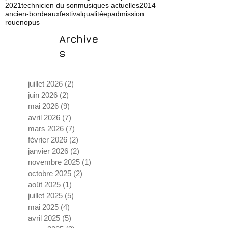
2021
technicien du son
musiques actuelles
2014
ancien-bordeaux
festival
qualité
ep
admission
rouen
opus
Archive
s
juillet 2026
(2)
2 posts
juin 2026
(2)
2 posts
mai 2026
(9)
9 posts
avril 2026
(7)
7 posts
mars 2026
(7)
7 posts
février 2026
(2)
2 posts
janvier 2026
(2)
2 posts
novembre 2025
(1)
1 post
octobre 2025
(2)
2 posts
août 2025
(1)
1 post
juillet 2025
(5)
5 posts
mai 2025
(4)
4 posts
avril 2025
(5)
5 posts