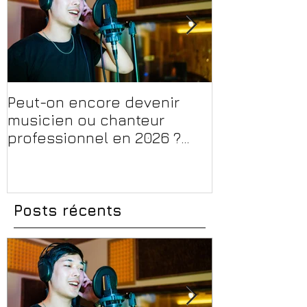
Peut-on encore devenir
Financer sa 
musicien ou chanteur
musique, son
professionnel en 2026 ?
en 2026 : CPF
Conseils, méthodes et
et aides rég
erreurs à éviter
Posts récents