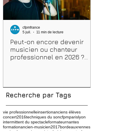
cfpmfrance
5 juil.
11 min de lecture
Peut-on encore devenir
musicien ou chanteur
professionnel en 2026 ?
Conseils, méthodes et
erreurs à éviter
Recherche par Tags
vie professionnelle
insertion
anciens élèves
concert
2016
techniques du son
cfpm
paris
lyon
intermittent du spectacle
formateur
nantes
formation
ancien-musicien
2017
bordeaux
rennes