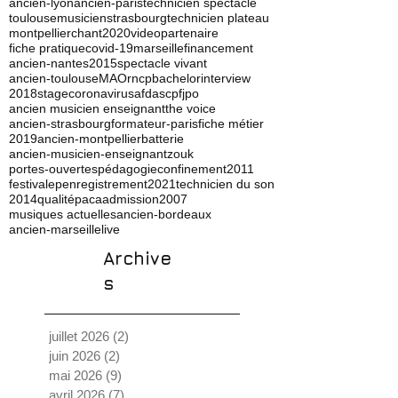
ancien-lyon
ancien-paris
technicien spectacle
toulouse
musicien
strasbourg
technicien plateau
montpellier
chant
2020
video
partenaire
fiche pratique
covid-19
marseille
financement
ancien-nantes
2015
spectacle vivant
ancien-toulouse
MAO
rncp
bachelor
interview
2018
stage
coronavirus
afdas
cpf
jpo
ancien musicien enseignant
the voice
ancien-strasbourg
formateur-paris
fiche métier
2019
ancien-montpellier
batterie
ancien-musicien-enseignant
zouk
portes-ouvertes
pédagogie
confinement
2011
festival
ep
enregistrement
2021
technicien du son
2014
qualité
paca
admission
2007
musiques actuelles
ancien-bordeaux
ancien-marseille
live
Archive
s
juillet 2026
(2)
2 posts
juin 2026
(2)
2 posts
mai 2026
(9)
9 posts
avril 2026
(7)
7 posts