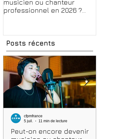
musicien ou chanteur
musique, son
professionnel en 2026 ?
en 2026 : CPF
Conseils, méthodes et
et aides rég
erreurs à éviter
Posts récents
cfpmfrance
5 juil.
11 min de lecture
Peut-on encore devenir