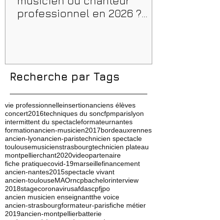
musicien ou chanteur
professionnel en 2026 ?
Conseils, méthodes et
erreurs à éviter
Recherche par Tags
vie professionnelle
insertion
anciens élèves
concert
2016
techniques du son
cfpm
paris
lyon
intermittent du spectacle
formateur
nantes
formation
ancien-musicien
2017
bordeaux
rennes
ancien-lyon
ancien-paris
technicien spectacle
toulouse
musicien
strasbourg
technicien plateau
montpellier
chant
2020
video
partenaire
fiche pratique
covid-19
marseille
financement
ancien-nantes
2015
spectacle vivant
ancien-toulouse
MAO
rncp
bachelor
interview
2018
stage
coronavirus
afdas
cpf
jpo
ancien musicien enseignant
the voice
ancien-strasbourg
formateur-paris
fiche métier
2019
ancien-montpellier
batterie