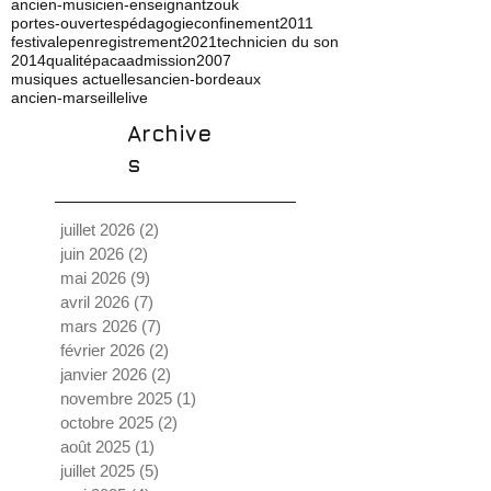
ancien-musicien-enseignant
zouk
portes-ouvertes
pédagogie
confinement
2011
festival
ep
enregistrement
2021
technicien du son
2014
qualité
paca
admission
2007
musiques actuelles
ancien-bordeaux
ancien-marseille
live
Archive
s
juillet 2026
(2)
2 posts
juin 2026
(2)
2 posts
mai 2026
(9)
9 posts
avril 2026
(7)
7 posts
mars 2026
(7)
7 posts
février 2026
(2)
2 posts
janvier 2026
(2)
2 posts
novembre 2025
(1)
1 post
octobre 2025
(2)
2 posts
août 2025
(1)
1 post
juillet 2025
(5)
5 posts