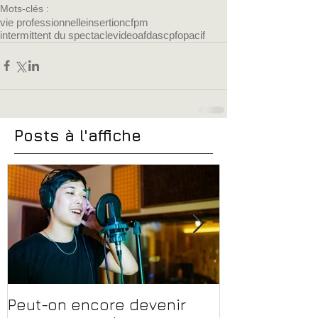
Mots-clés :
vie professionnelle
insertion
cfpm
intermittent du spectacle
video
afdas
cpf
opacif
Posts à l'affiche
Peut-on encore devenir
Financer sa 