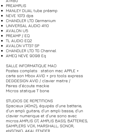
ATR80
PREAMPLIS
MANLEY DUAL tube préamp
NEVE 1073 dpa
CHANDLER LTD Germanium
UNIVERSAL AUDIO 4110
AVALON U5
PREAMP / EQ
TL AUDIO EQ2
AVALON VT737 SP
CHANDLER LTD TG Channel
AMEQ NEVE 9098 Eq
SALLE INFORMATIQUE MAO
Postes complets : station mac APPLE +
carte son Mbox AVID + pro tools express
DEGIDESIGN AVID / clavier maitre /
Paires d’écoute mackie
Micros statique T bone
STUDIOS DE REPETITIONS
Spacieux (40m2), équipés d'une batterie,
d'un ampli guitare, d'un ampli basse, d'un
clavier numerique et d'une sono avec
micros.AMPLIS GT, AMPLIS BASS, BATTERIES,
SAMPLERS VOX, MARSHALL, SONOR,
eNSONIQ, AKAI, FENDER...