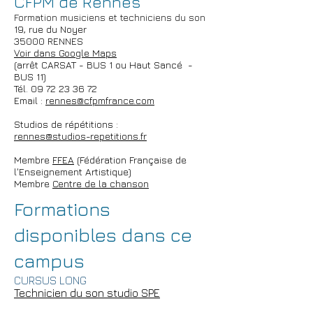
CFPM de Rennes
Formation
musiciens et techniciens du son
19, rue du Noyer
35000 RENNES
Voir dans Google Maps
(arrêt CARSAT - BUS 1 ou Haut Sancé -
BUS 11)
Tél. 09 72 23 36 72
Email :
rennes@cfpmfrance.com
Studios de répétitions :
rennes@studios-repetitions.fr
Membre
FFEA
​ (Fédération Française de
l'Enseignement Artistique)
Membre
Centre de la chanson
Formations
disponibles dans ce
campus
CURSUS LONG
Technicien du son studio SPE