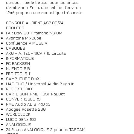
cordes … parfait aussi pour les prises
d’ambiance. Enfin, une cabine d’environ
12m² propose une acoustique très mate.
CONSOLE AUDIENT ASP 80/24
ECOUTES
FAR DbW 80 + Yamaha NS10M
Avantone MixCube
Confluence « MUSE »
CASQUES
AKG + A. TECHNICA / 10 circuits
INFORMATIQUE
PC RACKSEN
NUENDO 5.5
PRO TOOLS 11
SAMPLITUDE ProX
UAD DUO / Universal Audio Plugs in
REGIE STUDIO
CARTE SON RME HDSP RayDat
CONVERTISSEURS
RME Audio ADI8 PRO x3
Apogee Rosetta 200
WORDCLOCK
LUCID GENx 192
ANALOGIQUE
24 Pistes ANALOGIQUE 2 pouces TASCAM