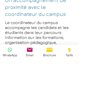
Un accompagnement de
proximité avec le
coordinateur du campus
Le coordinateur du campus
accompagne les candidats et les
étudiants dans leur parcours :
information sur les formations,
organisation pédagogique,
orientation vers le cursus adapté,
suivi du projet et mise en relation
WhatsApp
Email
Brochure
Tarifs
avec les interlocuteurs appropriés.
Au CFPM Lyon-Villeurbanne, le
coordinateur est Alexandre Catoire, comme
indiqué sur la page actuelle.